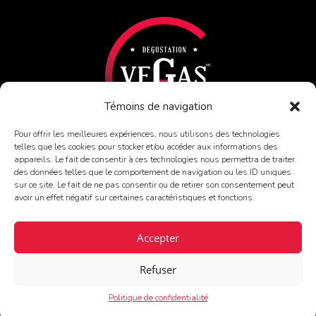
Témoins de navigation
Pour offrir les meilleures expériences, nous utilisons des technologies
telles que les cookies pour stocker et/ou accéder aux informations des
appareils. Le fait de consentir à ces technologies nous permettra de traiter
EN SAVOIR PLUS
des données telles que le comportement de navigation ou les ID uniques
sur ce site. Le fait de ne pas consentir ou de retirer son consentement peut
avoir un effet négatif sur certaines caractéristiques et fonctions.
Accepter
© Vins au Féminin. Tous droits réservés.
Refuser
Politique de confidentialité