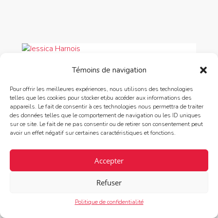
Témoins de navigation
DÉCOUVERTES
Une très belle découverte!
Pour offrir les meilleures expériences, nous utilisons des technologies
telles que les cookies pour stocker et/ou accéder aux informations des
26 octobre 2018
appareils. Le fait de consentir à ces technologies nous permettra de traiter
des données telles que le comportement de navigation ou les ID uniques
sur ce site. Le fait de ne pas consentir ou de retirer son consentement peut
Les « moonshiners » devaient aller dans
avoir un effet négatif sur certaines caractéristiques et fonctions.
les montagnes des Appalaches, à la ...
Accepter
Suggestion de
Albane Cannaferina
Refuser
Politique de confidentialité