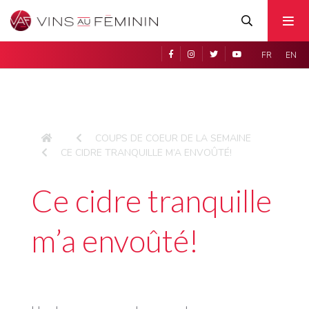
FR
EN
COUPS DE COEUR DE LA SEMAINE
CE CIDRE TRANQUILLE M’A ENVOÛTÉ!
Ce cidre tranquille
m’a envoûté!