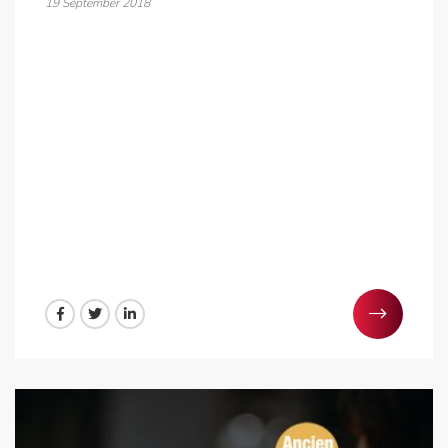
19 September 2018