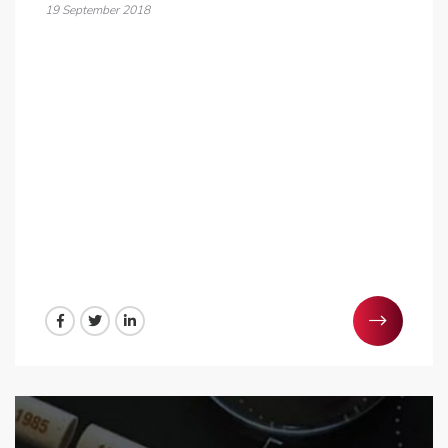
19 September 2018