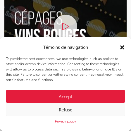
Témoins de navigation
To provide the best experiences, we use technologies such as cookies to
store and/or access device information. Consenting to these technologies
will allow us to process data such as browsing behavior or unique IDs on
this site. Failure to consent or withdrawing consent may negatively impact
certain features and functions.
INFORMATION CAPSULES - WINES
les cépages: vins rouges
Accept
19 September 2018
Refuse
Privacy policy