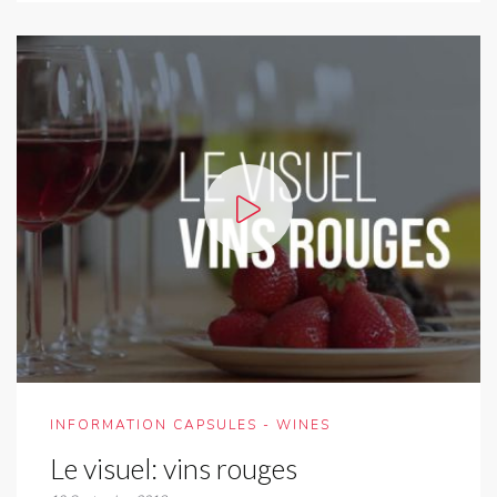
INFORMATION CAPSULES - WINES
Le visuel: vins rouges