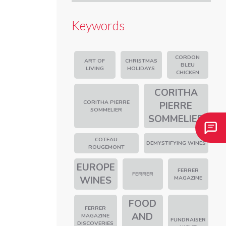
Keywords
CORDON
ART OF
CHRISTMAS
BLEU
LIVING
HOLIDAYS
CHICKEN
CORITHA
CORITHA PIERRE
PIERRE
SOMMELIER
SOMMELIER
COTEAU
DEMYSTIFYING WINES
ROUGEMONT
EUROPE
FERRER
FERRER
WINES
MAGAZINE
FOOD
FERRER
AND
MAGAZINE
FUNDRAISER
DISCOVERIES