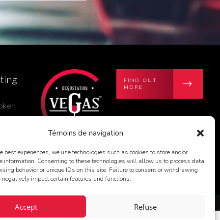
ting
FIND OUT
MORE
poker
Témoins de navigation
he best experiences, we use technologies such as cookies to store and/or
e information. Consenting to these technologies will allow us to process data
sing behavior or unique IDs on this site. Failure to consent or withdrawing
negatively impact certain features and functions.
Accept
Refuse