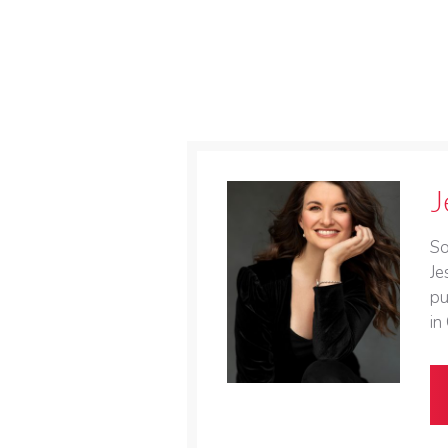
J
So
Je
pu
in