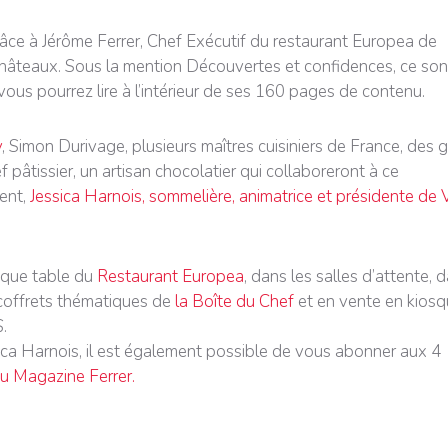
grâce à Jérôme Ferrer, Chef Exécutif du restaurant Europea de
hâteaux. Sous la mention Découvertes et confidences, ce son
ous pourrez lire à l’intérieur de ses 160 pages de contenu.
y
, Simon Durivage, plusieurs maîtres cuisiniers de France, des 
ef pâtissier, un artisan chocolatier qui collaboreront à ce
ent,
Jessica Harnois, sommelière, animatrice et présidente de 
haque table du
Restaurant Europea
, dans les salles d’attente, 
 coffrets thématiques de
la Boîte du Chef
et en vente en kios
$.
sica Harnois, il est également possible de vous abonner aux 4
 du Magazine Ferrer.