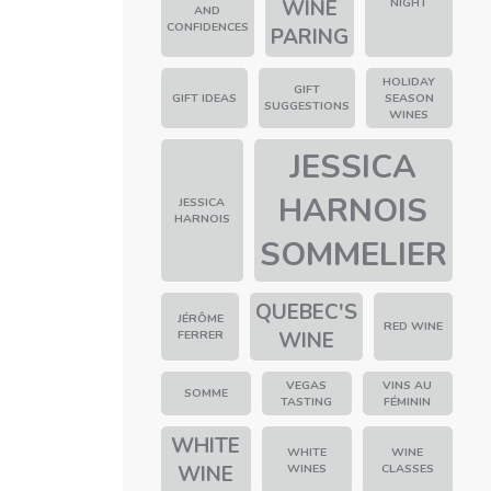
WINE
NIGHT
AND
CONFIDENCES
PARING
HOLIDAY
GIFT
GIFT IDEAS
SEASON
SUGGESTIONS
WINES
JESSICA
HARNOIS
JESSICA
HARNOIS
SOMMELIER
QUEBEC'S
JÉRÔME
RED WINE
FERRER
WINE
VEGAS
VINS AU
SOMME
TASTING
FÉMININ
WHITE
WHITE
WINE
WINE
WINES
CLASSES