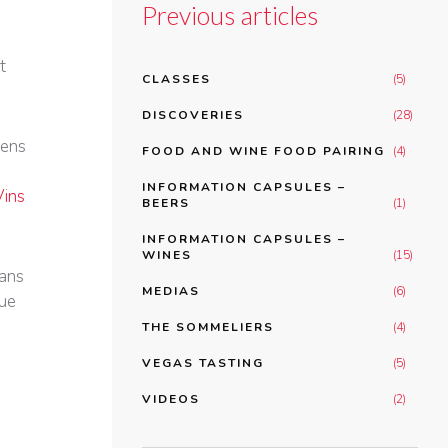
Previous articles
t
CLASSES
(5)
DISCOVERIES
(28)
gens
FOOD AND WINE FOOD PAIRING
(4)
INFORMATION CAPSULES –
Vins
BEERS
(1)
INFORMATION CAPSULES –
WINES
(15)
dans
MEDIAS
(6)
que
THE SOMMELIERS
(4)
VEGAS TASTING
(5)
VIDEOS
(2)