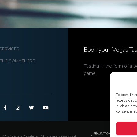
Book
your Vegas Tas
SERVICES
THE SOMMELIERS
Tasting in the form of a 
game.
To provide t
access devic
such as brow
consent may 