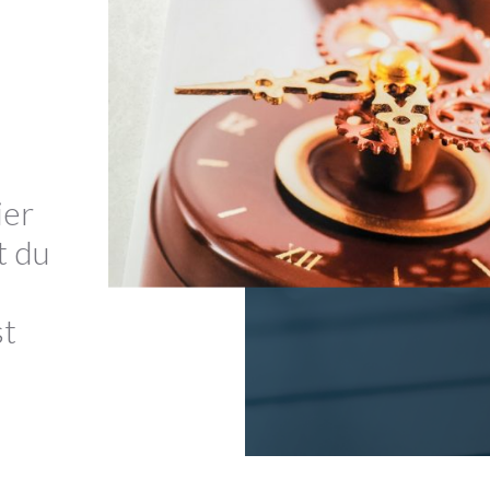
ier
t du
st